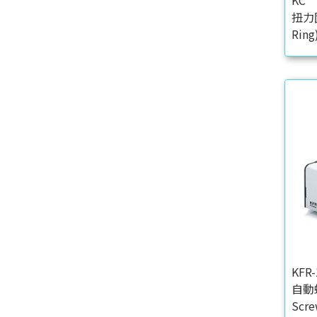
KC
扭力固
Ring
KFR-
自動螺
Scre