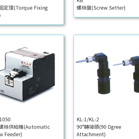
KB
定環(Torque Fixing
螺絲盤(Screw Setter)
)
1050
KL-1/KL-2
絲供給機(Automatic
90°轉接頭(90 Dgree
w Feeder)
Attachment)