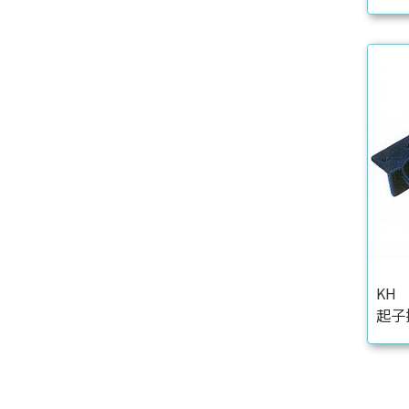
KH
起子插