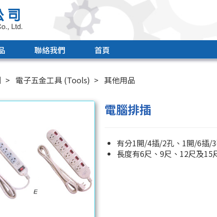
品
聯絡我們
首頁
引
電子五金工具 (Tools)
其他用品
電腦排插
有分1開/4插/2孔、1開/6插/
長度有6尺、9尺、12尺及15