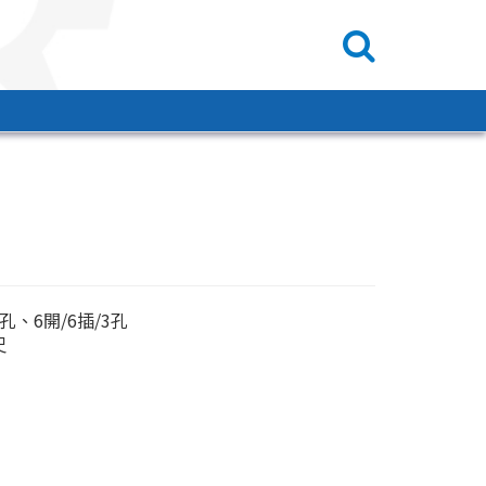
3孔、6開/6插/3孔
尺